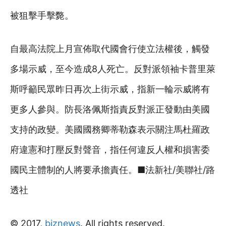
被狙擊手擊斃。
自最高法院上月宣佈取代國會行使立法權後，觸發
多場示威，至今造成8人死亡。反對派領袖卡普里萊
斯呼籲民眾昨日再次上街示威，指新一輪示威將有
更多人參與。防長洛佩斯指責反對派正發動由美國
支持的政變。美國國務卿蒂勒森表示關注馬杜羅政
府違憲和打壓反對聲音，指任何違反人權和損害委
國民主體制的人將要承擔責任。■法新社/美聯社/路
透社
© 2017,
biznews
. All rights reserved.