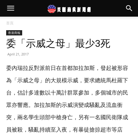
首頁
香港商報
委「示威之母」最少3死
April 21, 2017
委內瑞拉反對派前日在首都加拉加斯，發起被形容
為「示威之母」的大規模示威，要求總統馬杜羅下
台，估計多達數以十萬計群眾參加，多個城市的民
眾亦響應。加拉加斯的示威演變成騷亂及流血衝
突，兩名學生頭部中槍身亡，另有一名國民衛隊成
員被殺，騷亂持續至入夜，有暴徒搶掠超市等店