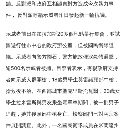
舖。反對派和政府互相譴責對方造成今次暴力事
件， 反對派呼籲示威者昨日發起新一輪抗議。
示威者前日在加拉加斯20多個地點舉行集會，並試
圖遊行往市中心的政府辦公室，但被國民衛隊阻
撓。示威者向警方擲石，警方施放催淚氣體還擊，
逾500名示威者被捕。目擊者表示，有親政府支持
者向示威人群開槍，18歲男學生莫雷諾頭部中槍，
搶救後不治。在西部城市聖克里斯托瓦爾，23歲女
學生拉米雷斯與男友乘坐電單車期間，被一批男子
追趕，她其後頭部中槍身亡。檢察部門已對兩宗案
件展開調查。此外，一名國民衛隊成員在米蘭達州