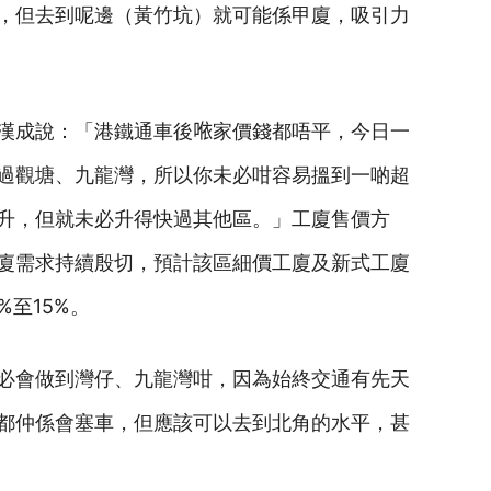
，但去到呢邊（黃竹坑）就可能係甲廈，吸引力
漢成說：「港鐵通車後𠵱家價錢都唔平，今日一
過觀塘、九龍灣，所以你未必咁容易搵到一啲超
升，但就未必升得快過其他區。」工廈售價方
廈需求持續殷切，預計該區細價工廈及新式工廈
%至15%。
必會做到灣仔、九龍灣咁，因為始終交通有先天
都仲係會塞車，但應該可以去到北角的水平，甚