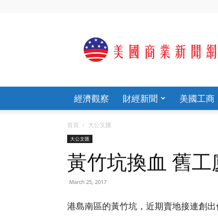
歡
迎
光
臨
美
國
商
經濟觀察
財經新聞
美國工商
業
新
聞
首頁
大公文匯
網
大公文匯
官
網
黃竹坑換血 舊工
March 25, 2017
港島南區的黃竹坑，近期賣地接連創出