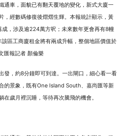
鐵通車，面貌已有翻天覆地的變化，新式大廈一
片，經數碼修復後熠熠生輝。本報統計顯示，黃
成，涉及逾224萬方呎；未來數年更會再有8幢
今年該區工商廈租金將有兩成升幅，整個地區價值於
文匯報記者 顏倫樂
出發，約8分鐘即可到達。一出閘口，細心看一看
象，既有One Island South、嘉尚匯等新
躺在歲月裡沉睡，等待再次騰飛的機會。