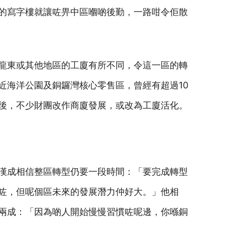
的寫字樓就讓咗畀中區嗰啲後勤，一路咁令佢散
龍東或其他地區的工廈有所不同，令這一區的轉
近海洋公園及銅鑼灣核心零售區，曾經有超過10
後，不少財團改作商廈發展，或改為工廈活化。
漢成相信整區轉型仍要一段時間：「要完成轉型
咗，但呢個區未來的發展潛力仲好大。」他相
兩成：「因為啲人開始慢慢習慣咗呢邊，你喺銅