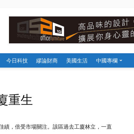
今日科技
繆論財商
美國生活
中國專欄
廈重生
佳績，倍受市場關注。該區過去工廈林立，一直