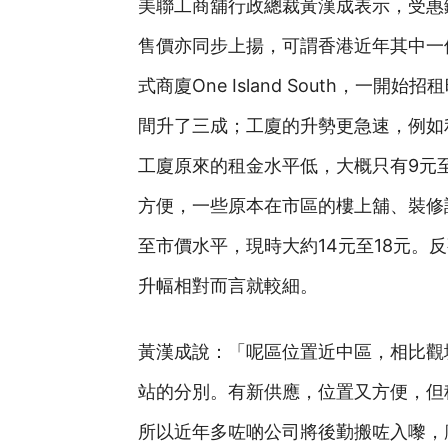
美聯工商舖行政總裁黃漢成表示，受惠
售價亦同步上揚，可謂香港近年其中一
式商廈One Island South，一
間升了三成；工廈的升勢更急速，例如
工廈原來的租金水平低，大概只有9元
方便，一些原本在市區的樓上舖、裝修
至市價水平，現時大約14元至18元。
升幅相對而言就較細。
黃漢成說：「呢區位置近中區，相比觀
站的分別。有新供應，位置又方便，但
所以近年多咗啲公司將後勤搬咗入嚟，