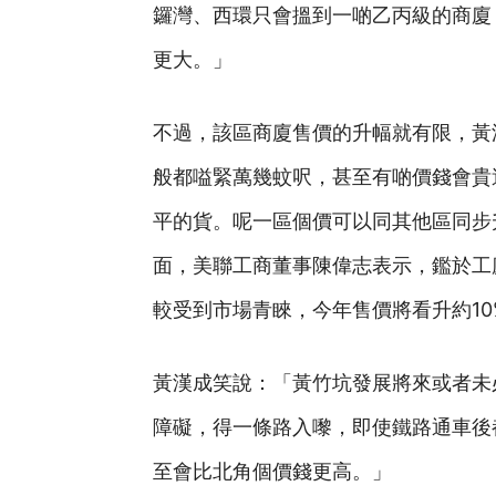
鑼灣、西環只會搵到一啲乙丙級的商廈
更大。」
不過，該區商廈售價的升幅就有限，黃
般都嗌緊萬幾蚊呎，甚至有啲價錢會貴
平的貨。呢一區個價可以同其他區同步
面，美聯工商董事陳偉志表示，鑑於工
較受到市場青睞，今年售價將看升約10
黃漢成笑說：「黃竹坑發展將來或者未
障礙，得一條路入嚟，即使鐵路通車後
至會比北角個價錢更高。」