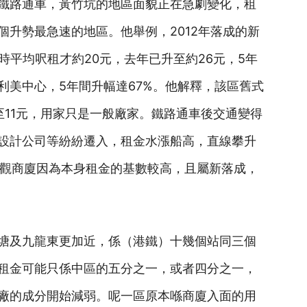
鐵路通車，黃竹坑的地區面貌正在急劇變化，租
個升勢最急速的地區。他舉例，2012年落成的新
開始招租時平均呎租才約20元，去年已升至約26元，5年
利美中心，5年間升幅達67%。他解釋，該區舊式
至11元，用家只是一般廠家。鐵路通車後交通變得
設計公司等紛紛遷入，租金水漲船高，直線攀升
反觀商廈因為本身租金的基數較高，且屬新落成，
塘及九龍東更加近，係（港鐵）十幾個站同三個
租金可能只係中區的五分之一，或者四分之一，
廠的成分開始減弱。呢一區原本喺商廈入面的用