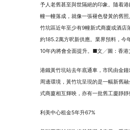
予人老舊甚至與世隔絕的印象。隨着港
幢一幢落成，就像一張褪色發黃的舊照
竹坑區近年至少有9幢新式商廈或酒店落
約185.2萬方呎新供應。業界預料，
10年內將會全面提升。■文╱圖：香港
港鐵黃竹坑站去年底通車，市民由金鐘
周邊環境，黃竹坑呈現的是一幅新舊融合的景
式商廈相互輝映，亦有一批舊工廈靜靜
利美中心租金5年升67%