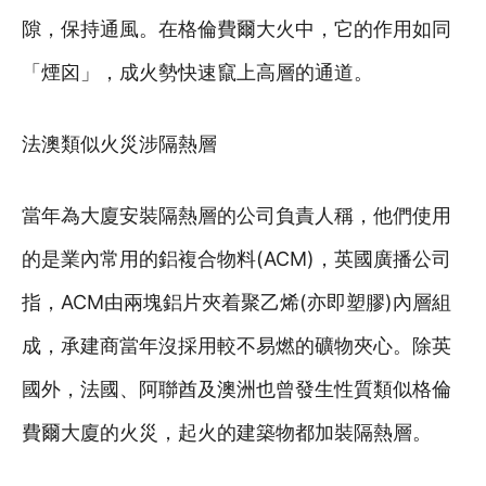
隙，保持通風。在格倫費爾大火中，它的作用如同
「煙囟」，成火勢快速竄上高層的通道。
法澳類似火災涉隔熱層
當年為大廈安裝隔熱層的公司負責人稱，他們使用
的是業內常用的鋁複合物料(ACM)，英國廣播公司
指，ACM由兩塊鋁片夾着聚乙烯(亦即塑膠)內層組
成，承建商當年沒採用較不易燃的礦物夾心。除英
國外，法國、阿聯酋及澳洲也曾發生性質類似格倫
費爾大廈的火災，起火的建築物都加裝隔熱層。