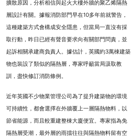
擴散原因，分析相信與起火大樓外牆的聚乙烯隔熱
層設計有關。據報消防部門早在10多年前就警告，
這種建築方式會構成安全隱患，但當局一直沒有採
取行動，昨日已經有聲音要求向有關部門問責，並
起訴相關承建商負責人。據估計，英國約3萬棟建築
物也裝設了類似的隔熱層，專家呼籲當局汲取教
訓，盡快修訂消防條例。
近年英國不少物業管理公司為了提升建築物的環境
可持續性，都會選擇在外牆覆上一層隔熱物料，以
節省能源，而且較重建整棟大廈便宜。專家指為免
隔熱層受潮，最外層的雨擋往往與隔熱物料留有空