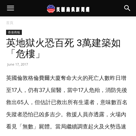
首頁
香港商報
英地獄火恐百死 3萬建築如
「危樓」
June 17, 2017
英國倫敦格倫費爾大廈奪命大火的死亡人數昨日增
至17人，仍有37人留醫，當中17人危殆，消防先後
救出65人，但估計已救出所有生還者，意味數百名
失蹤者恐怕已凶多吉少。救援人員亦透露，火場內
看見「無數」屍體。當局繼續調查起火及火勢迅速