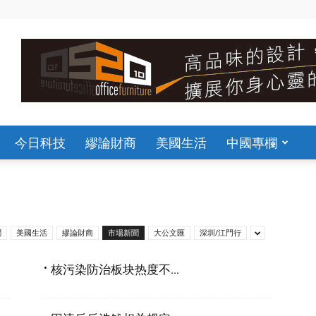
今日科技
繆論財商
美國生活
中國專欄
聞
美國生活
繆論財商
市場新聞
大公文匯
深圳/江門行
核污染防治板块热度不...