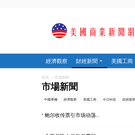
歡
迎
光
臨
美
國
商
經濟觀察
財經新聞
美國工商
業
新
聞
首頁
市場新聞
網
市場新聞
官
網
中國專欄
經濟觀察
美國工商
今日科技
財經新
鲍尔收传票引市场动荡...