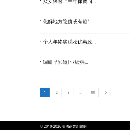
众安保险上半年保费同...
化解地方隐债或有赖“...
个人年终奖税收优惠政...
调研早知道| 业绩强...
...
1
2
3
99
© 2010-2026 美國商業新聞網