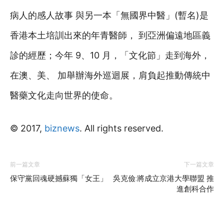
病人的感人故事 與另一本「無國界中醫」(暫名)是
香港本土培訓出來的年青醫師， 到亞洲偏遠地區義
診的經歷；今年 9、10 月，「文化節」走到海外，
在澳、美、 加舉辦海外巡迴展，肩負起推動傳統中
醫藥文化走向世界的使命。
© 2017,
biznews
. All rights reserved.
前一篇文章
下一篇文章
保守黨回魂硬撼蘇獨「女王」
吳克儉:將成立京港大學聯盟 推
進創科合作