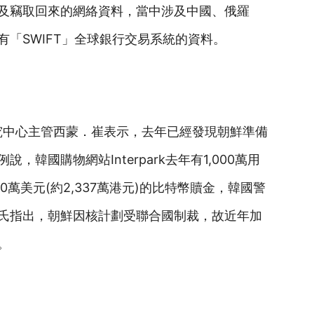
及竊取回來的網絡資料，當中涉及中國、俄羅
「SWIFT」全球銀行交易系統的資料。
研究中心主管西蒙．崔表示，去年已經發現朝鮮準備
韓國購物網站Interpark去年有1,000萬用
萬美元(約2,337萬港元)的比特幣贖金，韓國警
氏指出，朝鮮因核計劃受聯合國制裁，故近年加
。