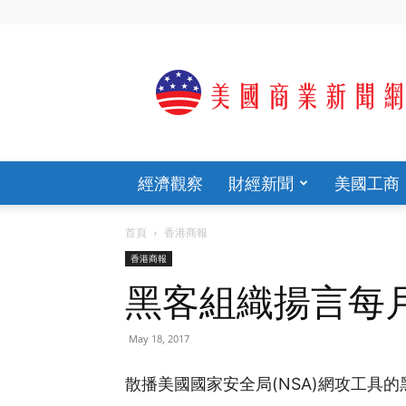
歡
迎
光
臨
美
國
商
經濟觀察
財經新聞
美國工商
業
新
聞
首頁
香港商報
網
香港商報
官
網
黑客組織揚言每
May 18, 2017
散播美國國家安全局(NSA)網攻工具的黑客