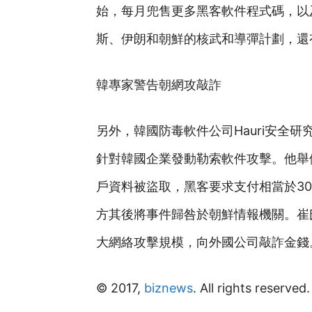
始，每月兜售更多黑客軟件程式碼，以
斯、伊朗和朝鮮的核武和導彈計劃，還有
韓專家警告朝網攻敲詐
另外，韓國防毒軟件公司Hauri安全
針對韓國企業發動勒索軟件攻擊。他舉例說，
戶資料被盜取，黑客要求支付相當於300
方其後將事件歸咎於朝鮮情報機關。崔
大網絡攻擊規模，向外國公司敲詐金錢
© 2017,
biznews
. All rights reserved.