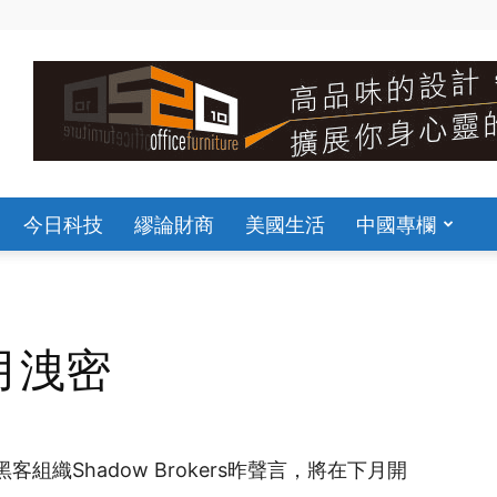
今日科技
繆論財商
美國生活
中國專欄
月洩密
組織Shadow Brokers昨聲言，將在下月開