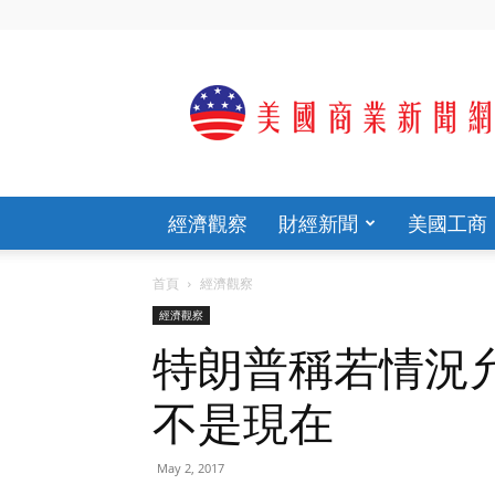
歡
迎
光
臨
美
國
商
經濟觀察
財經新聞
美國工商
業
新
聞
首頁
經濟觀察
網
經濟觀察
官
網
特朗普稱若情況允
不是現在
May 2, 2017