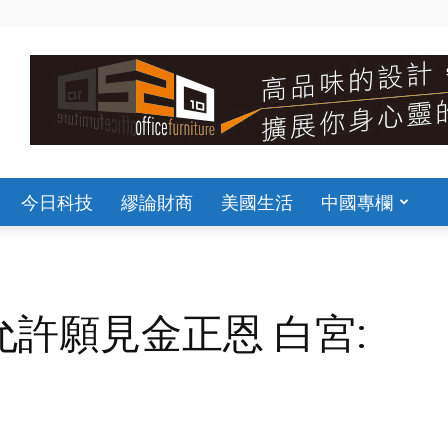
今日科技
繆論財商
美國生活
中國專欄
許願見金正恩 白宮: