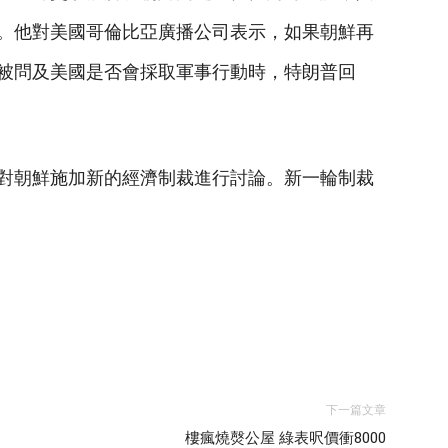
。他對美國哥倫比亞廣播公司表示，如果朝鮮再
被問及美國是否會採取軍事行動時，特朗普回
對朝鮮施加新的經濟制裁進行討論。新一輪制裁
下一篇文章
樓瘋燒㷫公屋 綠表呎價衝8000