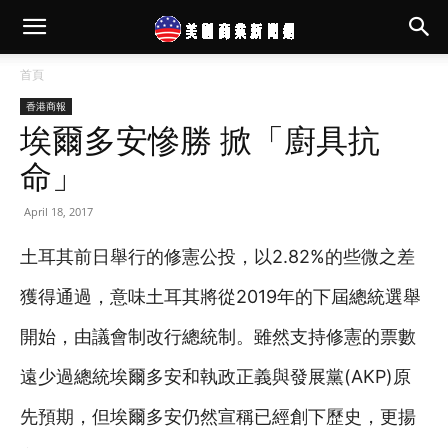
首頁
香港商報
埃爾多安慘勝 掀「廚具抗
命」
April 18, 2017
土耳其前日舉行的修憲公投，以2.82%的些微之差
獲得通過，意味土耳其將從2019年的下屆總統選舉
開始，由議會制改行總統制。雖然支持修憲的票數
遠少過總統埃爾多安和執政正義與發展黨(AKP)原
先預期，但埃爾多安仍然宣稱已經創下歷史，更揚