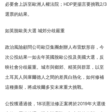
必要會上訴至歐洲人權法院；HDP更揚言要挑戰2/3
選票的結果。
如英脫歐美大選 城郊分歧嚴重
政治風險顧問公司歐亞集團創辦人布雷默形容，今
次公投結果一如去年英國脫歐公投及美國大選，反
映社會分歧嚴重。城市與鄉郊、精英與群眾，以至
土耳其人與庫爾德人之間的差異白熱化，如何修補
這種撕裂，將成埃爾多安未來重大挑戰。
公投獲通過後，18項憲法修正案將於2019年大選後