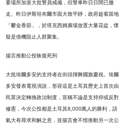
要場所加派大批警員戒備，但警車昨日日間已撤
走。昨日伊斯坦布爾市面大致平靜，政府趁着當地
「鬱金香節」，於塔克西姆廣場放置大量花盆，懷
疑是借機阻止人群聚集。
揚言推動公投恢復死刑
大批埃爾多安的支持者在街頭揮舞國旗慶祝。埃爾
多安發表電視演說，形容這是土耳其歷史上首次由
民眾決定轉換政治制度，宣稱不論是支持抑或反對
修憲，今次公投都是土耳其8,000萬人的勝利，語
氣大有尋求和解之意，並揚言會不惜推動另一次公