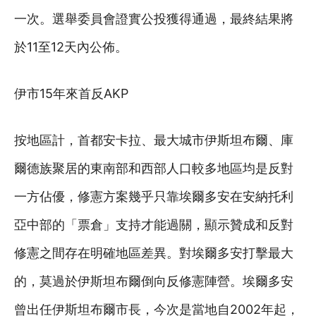
一次。選舉委員會證實公投獲得通過，最終結果將
於11至12天內公佈。
伊市15年來首反AKP
按地區計，首都安卡拉、最大城市伊斯坦布爾、庫
爾德族聚居的東南部和西部人口較多地區均是反對
一方佔優，修憲方案幾乎只靠埃爾多安在安納托利
亞中部的「票倉」支持才能過關，顯示贊成和反對
修憲之間存在明確地區差異。對埃爾多安打擊最大
的，莫過於伊斯坦布爾倒向反修憲陣營。埃爾多安
曾出任伊斯坦布爾市長，今次是當地自2002年起，