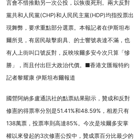
言會不惜推動另一次公投，以恢復死刑。兩大反對
黨共和人民黨(CHP)和人民民主黨(HDP)均指投票出
現舞弊，要求重點部分選票。本報記者在伊斯坦布
爾所見，有居民敲擊廚具、的士響號表達不滿，也
有人上街叫口號反對，反映埃爾多安今次只算「慘
勝」，而且付出巨大政治代價。■香港文匯報特約
記者黎耀康 伊斯坦布爾報道
國營阿納多盧通訊社的點票結果顯示，贊成和反對
修憲的得票率分別是51.41%和48.59%，相差只有
138萬票，投票率則高達85%。今次是埃爾多安掌
權以來發起的3次修憲公投中，贊成票百分比最少的