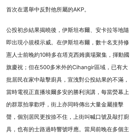
首次在選舉中反對他所屬的AKP。
公投初步結果揭曉後，伊斯坦布爾、安卡拉等地隨
即出現小規模示威。在伊斯坦布爾，數十名支持修
憲人士前晚約10時多在塔克西姆廣場聚集，揮動國
旗慶祝；但在500多米外的Cihangir區域，已有大
批居民在家中敲擊廚具，宣洩對公投結果的不滿，
當時電視正直播埃爾多安的勝利演講，每當熒幕上
的群眾拍掌歡呼，街上亦同時傳出大量金屬撞擊
聲，個別居民更按捺不住，上街叫喊口號及敲打廚
具，也有的士路過時響號呼應。當局前晚在多個主