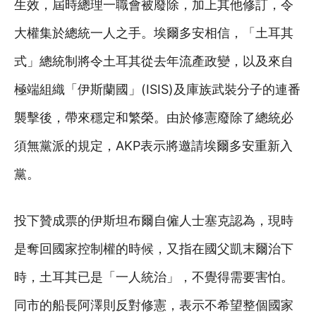
生效，屆時總理一職會被廢除，加上其他修訂，令
大權集於總統一人之手。埃爾多安相信，「土耳其
式」總統制將令土耳其從去年流產政變，以及來自
極端組織「伊斯蘭國」(ISIS)及庫族武裝分子的連番
襲擊後，帶來穩定和繁榮。由於修憲廢除了總統必
須無黨派的規定，AKP表示將邀請埃爾多安重新入
黨。
投下贊成票的伊斯坦布爾自僱人士塞克認為，現時
是奪回國家控制權的時候，又指在國父凱末爾治下
時，土耳其已是「一人統治」，不覺得需要害怕。
同市的船長阿澤則反對修憲，表示不希望整個國家