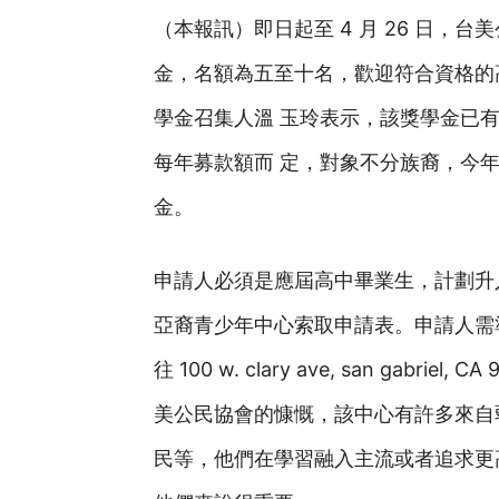
（本報訊）即日起至 4 月 26 日，
金，名額為五至十名，歡迎符合資格的
學金召集人溫 玉玲表示，該獎學金已有 2
每年募款額而 定，對象不分族裔，今年特
金。
申請人必須是應屆高中畢業生，計劃升
亞裔青少年中心索取申請表。申請人需準 
往 100 w. clary ave, san gabri
美公民協會的慷慨，該中心有許多來自
民等，他們在學習融入主流或者追求更