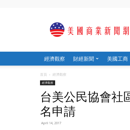
歡
迎
光
臨
美
國
商
經濟觀察
財經新聞
美國工商
業
新
聞
首頁
經濟觀察
網
經濟觀察
官
網
台美公民協會社
名申請
April 14, 2017