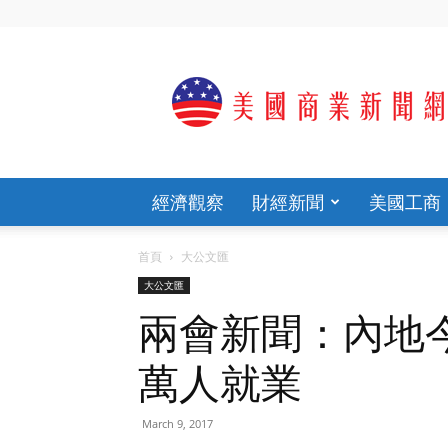
歡
迎
光
臨
美
國
商
經濟觀察
財經新聞
美國工商
業
新
聞
首頁
大公文匯
網
大公文匯
官
網
兩會新聞：內地今
萬人就業
March 9, 2017