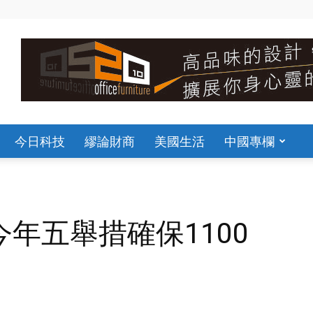
今日科技
繆論財商
美國生活
中國專欄
年五舉措確保1100