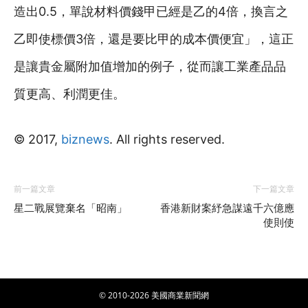
造出0.5，單說材料價錢甲已經是乙的4倍，換言之
乙即使標價3倍，還是要比甲的成本價便宜」，這正
是讓貴金屬附加值增加的例子，從而讓工業產品品
質更高、利潤更佳。
© 2017,
biznews
. All rights reserved.
前一篇文章
下一篇文章
星二戰展覽棄名「昭南」
香港新財案紓急謀遠千六億應
使則使
© 2010-2026 美國商業新聞網