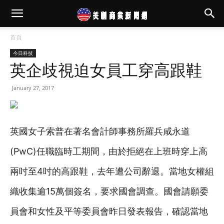
首頁
今日科技
英企歧視迫女員工穿高跟鞋
January 27, 2017
英國女子索普在著名會計師事務所羅兵咸永道
(PwC)任職臨時工期間，由於拒絕在上班時穿上高
兩吋至4吋的高跟鞋，去年遭公司辭退。當地女權組
織收集逾15萬個簽名，要求國會調查。國會請願委
員會和女性及平等委員會昨日發表報告，確認當地