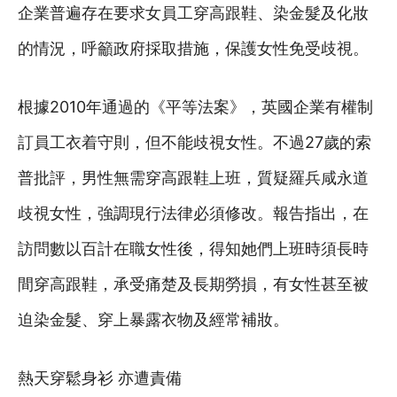
企業普遍存在要求女員工穿高跟鞋、染金髮及化妝
的情況，呼籲政府採取措施，保護女性免受歧視。
根據2010年通過的《平等法案》，英國企業有權制
訂員工衣着守則，但不能歧視女性。不過27歲的索
普批評，男性無需穿高跟鞋上班，質疑羅兵咸永道
歧視女性，強調現行法律必須修改。報告指出，在
訪問數以百計在職女性後，得知她們上班時須長時
間穿高跟鞋，承受痛楚及長期勞損，有女性甚至被
迫染金髮、穿上暴露衣物及經常補妝。
熱天穿鬆身衫 亦遭責備