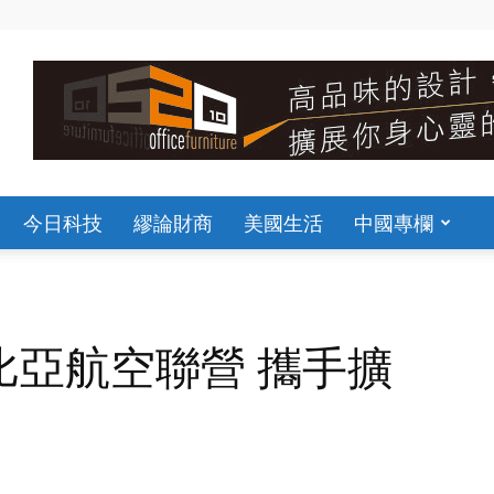
今日科技
繆論財商
美國生活
中國專欄
比亞航空聯營 攜手擴