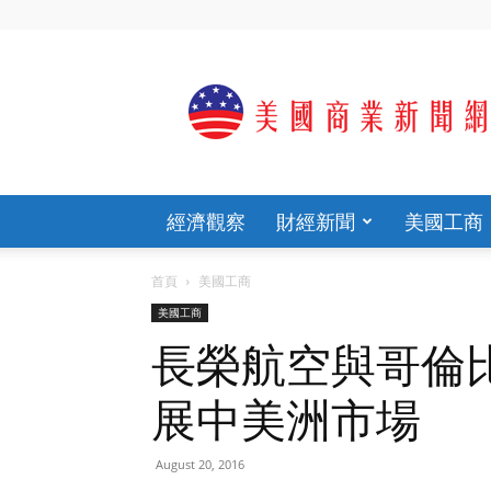
歡
迎
光
臨
美
國
商
經濟觀察
財經新聞
美國工商
業
新
聞
首頁
美國工商
網
美國工商
官
網
長榮航空與哥倫
展中美洲市場
August 20, 2016