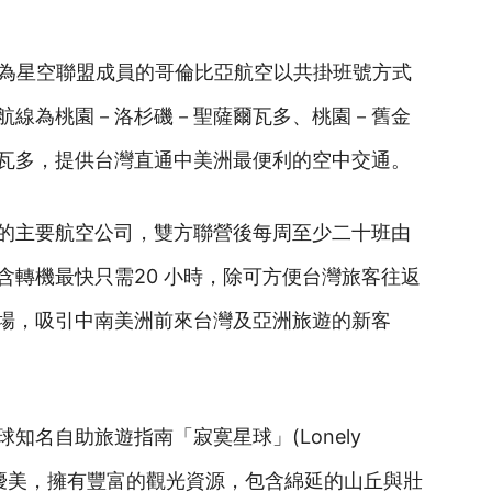
與同為星空聯盟成員的哥倫比亞航空以共掛班號方式
航線為桃園－洛杉磯－聖薩爾瓦多、桃園－舊金
瓦多，提供台灣直通中美洲最便利的空中交通。
的主要航空公司，雙方聯營後每周至少二十班由
含轉機最快只需20 小時，除可方便台灣旅客往返
場，吸引中南美洲前來台灣及亞洲旅遊的新客
知名自助旅遊指南「寂寞星球」(Lonely
環境優美，擁有豐富的觀光資源，包含綿延的山丘與壯