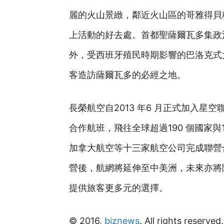
麗的火山景緻，鄰近火山區的哥雅得貝格湖(
上活動的好去處。首都聖薩爾瓦多集政
外，受西班牙殖民時期影響的巴洛克式
客造訪薩爾瓦多的必經之地。
長榮航空自2013 年6 月正式加入
合作航班，飛往全球超過190 個國家與
加拿大航空等十三家航空公司完成聯營
營後，航網將延伸至中美洲，未來亦將
提供旅客更多元的選擇。
© 2016,
biznews
. All rights reserved.