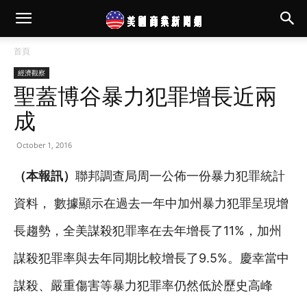
首頁
經濟觀察
聖蓋博谷暴力犯罪增長近兩
成
October 1, 2016
（本報訊）
聯邦調查局周一公佈一份暴力犯罪統計
資料， 數據顯示在過去一年中加州暴力犯罪呈現增
長趨勢，全美謀殺犯罪率在去年增長了11%，加州
謀殺犯罪率與去年同期比較增長了9.5%。慶幸當中
謀殺、嚴重傷害等暴力犯罪率仍然低於歷史高峰