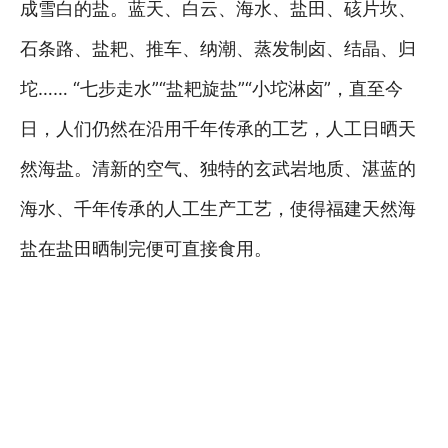
成雪白的盐。蓝天、白云、海水、盐田、硋片坎、
石条路、盐耙、推车、纳潮、蒸发制卤、结晶、归
坨…… “七步走水”“盐耙旋盐”“小坨淋卤”，直至今
日，人们仍然在沿用千年传承的工艺，人工日晒天
然海盐。清新的空气、独特的玄武岩地质、湛蓝的
海水、千年传承的人工生产工艺，使得福建天然海
盐在盐田晒制完便可直接食用。