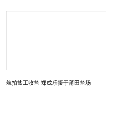
航拍盐工收盐 郑成乐摄于莆田盐场