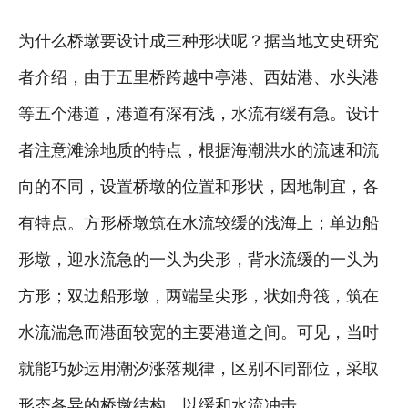
为什么桥墩要设计成三种形状呢？据当地文史研究
者介绍，由于五里桥跨越中亭港、西姑港、水头港
等五个港道，港道有深有浅，水流有缓有急。设计
者注意滩涂地质的特点，根据海潮洪水的流速和流
向的不同，设置桥墩的位置和形状，因地制宜，各
有特点。方形桥墩筑在水流较缓的浅海上；单边船
形墩，迎水流急的一头为尖形，背水流缓的一头为
方形；双边船形墩，两端呈尖形，状如舟筏，筑在
水流湍急而港面较宽的主要港道之间。可见，当时
就能巧妙运用潮汐涨落规律，区别不同部位，采取
形态各异的桥墩结构，以缓和水流冲击。