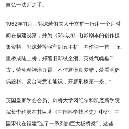
自弘一法师之手。
1962年11月，郭沫若偕夫人于立群一行用一个月时
间在福建视察，并为《郑成功》电影剧本的创作搜
集资料。郭沫若等驱车到五里桥，并作诗一首：“五
里桥成陆上桥，郑藩旧邸纵全消。英雄气魄垂千
古，劳动精神漾九霄。不信君谟真梦醋，爱看明俨
偶题糕。复台诗意谁能识，开辟荆榛第一条。”
英国皇家学会会员、剑桥大学冈维尔和凯厄斯学院
院长李约瑟在其巨著《中国科学技术史》中说，中
国宋代在福建“造了一系列的巨大板桥梁”，这些