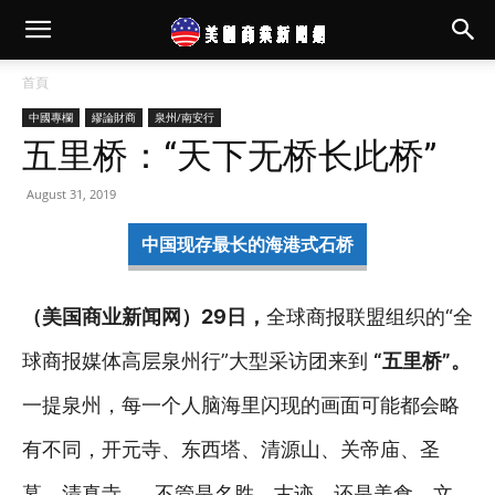
首頁
中國專欄
繆論財商
泉州/南安行
五里桥：“天下无桥长此桥”
August 31, 2019
中国现存最长的海港式石桥
（美国商业新闻网）29日，
全球商报联盟组织的“全
球商报媒体高层泉州行”大型采访团来到
“五里桥”。
一提泉州，每一个人脑海里闪现的画面可能都会略
有不同，开元寺、东西塔、清源山、关帝庙、圣
墓、清真寺……不管是名胜、古迹，还是美食、文