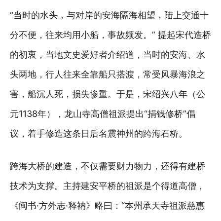
“当时的水头，与对岸的安海隔海相望，陆上交通十
分不便，往来均用小船，事故频发。” 提起宋代造桥
的初衷，当地文史爱好者介绍道，当时的安海、水
头两地，行人往来全靠船只搭渡，常受风暴海浪之
害，船沉人死，损失惨重。于是，宋绍兴八年（公
元1138年），龙山寺高僧祖派提出“捐钱修桥”倡
议，着手修造这条日后名震神州的跨海石桥。
跨海大桥的建造，不仅需要财力物力，还得有建桥
技术为支撑。主持建安平桥的祖派是个得道高僧，
《闽书·方外志·释衲》略曰：“本州承天寺祖派慈惠